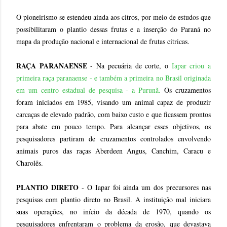
O pioneirismo se estendeu ainda aos citros, por meio de estudos que
possibilitaram o plantio dessas frutas e a inserção do Paraná no
mapa da produção nacional e internacional de frutas cítricas.
RAÇA PARANAENSE
- Na pecuária de corte, o
Iapar criou a
primeira raça paranaense - e também a primeira no Brasil originada
em um centro estadual de pesquisa - a Purunã.
Os cruzamentos
foram iniciados em 1985, visando um animal capaz de produzir
carcaças de elevado padrão, com baixo custo e que ficassem prontos
para abate em pouco tempo. Para alcançar esses objetivos, os
pesquisadores partiram de cruzamentos controlados envolvendo
animais puros das raças Aberdeen Angus, Canchim, Caracu e
Charolês.
PLANTIO DIRETO
- O Iapar foi ainda um dos precursores nas
pesquisas com plantio direto no Brasil. A instituição mal iniciara
suas operações, no início da década de 1970, quando os
pesquisadores enfrentaram o problema da erosão, que devastava