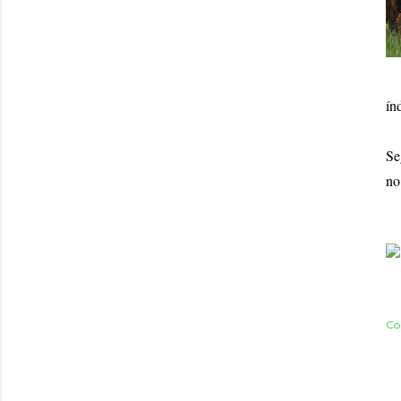
ín
Se
no
Co