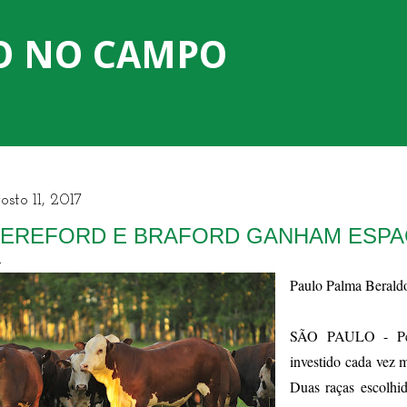
Pular para o conteúdo principal
O NO CAMPO
osto 11, 2017
EREFORD E BRAFORD GANHAM ESPA
Paulo Palma Berald
SÃO PAULO - Pecu
investido cada vez m
Duas raças escolhi