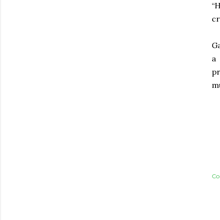
“
cr
Ga
a
p
mu
Co