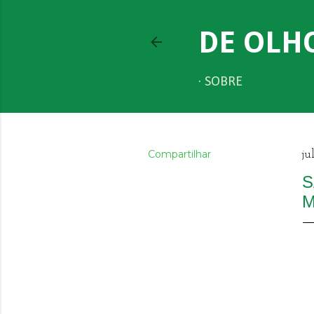
DE OLH
SOBRE
Compartilhar
ju
S
M