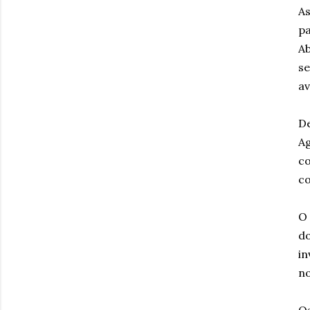
As
p
Ab
se
av
De
Ag
c
co
O 
do
in
no