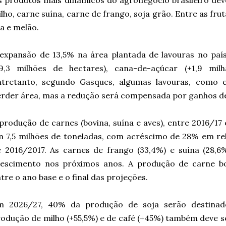
 produtos mais dinâmicos do agronegócio brasileiro de
lho, carne suína, carne de frango, soja grão. Entre as fr
a e melão.
expansão de 13,5% na área plantada de lavouras no paí
+9,3 milhões de hectares), cana-de-açúcar (+1,9 milh
ntretanto, segundo Gasques, algumas lavouras, como c
rder área, mas a redução será compensada por ganhos de
produção de carnes (bovina, suína e aves), entre 2016/1
 7,5 milhões de toneladas, com acréscimo de 28% em re
e 2016/2017. As carnes de frango (33,4%) e suína (28,
rescimento nos próximos anos. A produção de carne b
tre o ano base e o final das projeções.
m 2026/27, 40% da produção de soja serão destinad
odução de milho (+55,5%) e de café (+45%) também deve 