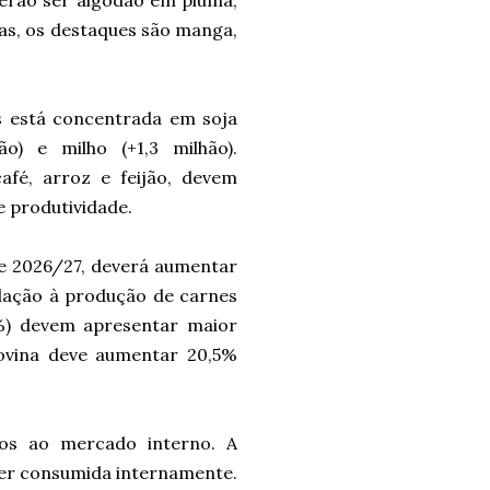
verão ser algodão em pluma,
utas, os destaques são manga,
s está concentrada em soja
ão) e milho (+1,3 milhão).
afé, arroz e feijão, devem
 produtividade.
7 e 2026/27, deverá aumentar
lação à produção de carnes
6%) devem apresentar maior
ovina deve aumentar 20,5%
os ao mercado interno. A
ser consumida internamente.