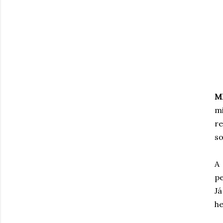
M
m
re
so
A 
pe
J
he