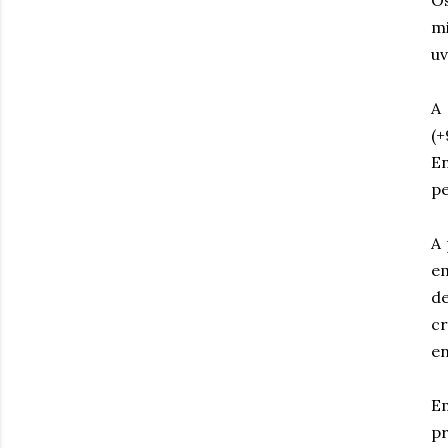
Os
mi
uv
A 
(
E
pe
A 
em
d
c
en
E
pr