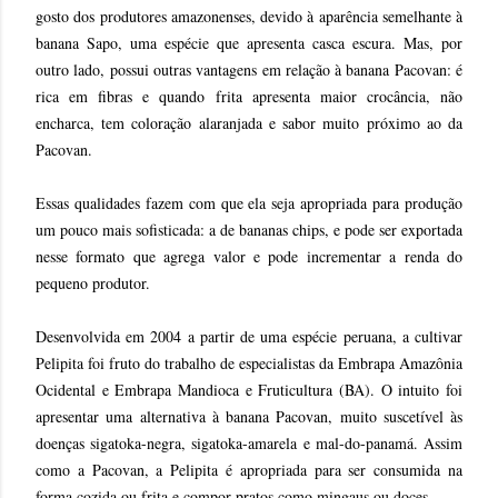
gosto dos produtores amazonenses, devido à aparência semelhante à
banana Sapo, uma espécie que apresenta casca escura. Mas, por
outro lado, possui outras vantagens em relação à banana Pacovan: é
rica em fibras e quando frita apresenta maior crocância, não
encharca, tem coloração alaranjada e sabor muito próximo ao da
Pacovan.
Essas qualidades fazem com que ela seja apropriada para produção
um pouco mais sofisticada: a de bananas chips, e pode ser exportada
nesse formato que agrega valor e pode incrementar a renda do
pequeno produtor.
Desenvolvida em 2004 a partir de uma espécie peruana, a cultivar
Pelipita foi fruto do trabalho de especialistas da Embrapa Amazônia
Ocidental e Embrapa Mandioca e Fruticultura (BA). O intuito foi
apresentar uma alternativa à banana Pacovan, muito suscetível às
doenças sigatoka-negra, sigatoka-amarela e mal-do-panamá. Assim
como a Pacovan, a Pelipita é apropriada para ser consumida na
forma cozida ou frita e compor pratos como mingaus ou doces.