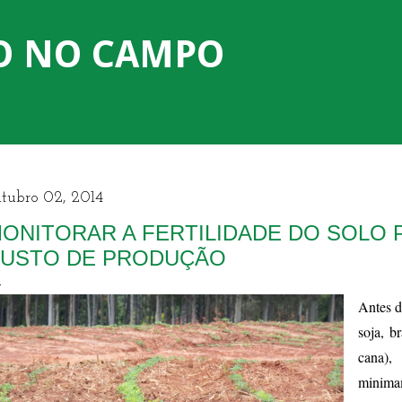
Pular para o conteúdo principal
O NO CAMPO
tubro 02, 2014
ONITORAR A FERTILIDADE DO SOLO 
USTO DE PRODUÇÃO
Antes d
soja, b
cana),
minim