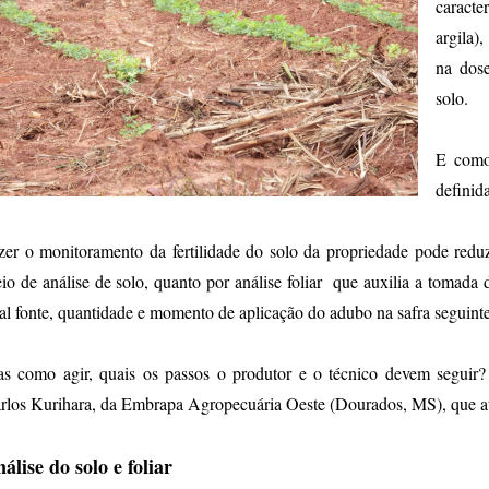
caracte
argila)
na dose
solo.
E como 
definid
zer o monitoramento da fertilidade do solo da propriedade pode reduz
io de análise de solo, quanto por análise foliar que auxilia a tomada d
al fonte, quantidade e momento de aplicação do adubo na safra seguinte
s como agir, quais os passos o produtor e o técnico devem seguir?
rlos Kurihara, da Embrapa Agropecuária Oeste (Dourados, MS), que atu
álise do solo e foliar