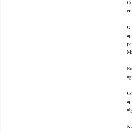
Co
co
O 
ap
pe
M
Em
ag
Co
ap
al
Ku