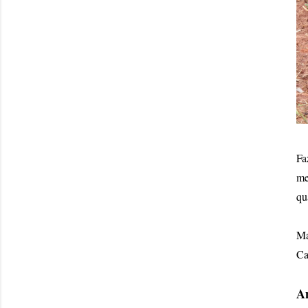
Fa
me
qu
Ma
Ca
An