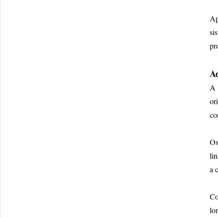
Ap
si
pr
Ad
A 
or
co
Os
li
a 
Co
lo