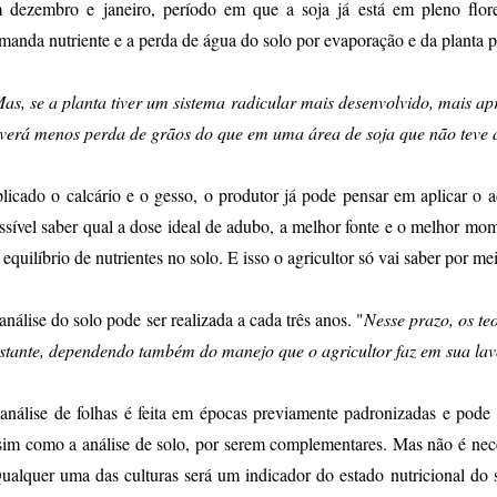
 dezembro e janeiro, período em que a soja já está em pleno flor
manda nutriente e a perda de água do solo por evaporação e da planta p
as, se a planta tiver um sistema radicular mais desenvolvido, mais ap
verá menos perda de grãos do que em uma área de soja que não teve 
licado o calcário e o gesso, o produtor já pode pensar em aplicar o 
ssível saber qual a dose ideal de adubo, a melhor fonte e o melhor m
 equilíbrio de nutrientes no solo. E isso o agricultor só vai saber por me
análise do solo pode ser realizada a cada três anos. "
Nesse prazo, os teo
stante, dependendo também do manejo que o agricultor faz em sua la
análise de folhas é feita em épocas previamente padronizadas e pode s
sim como a análise de solo, por serem complementares. Mas não é neces
ualquer uma das culturas será um indicador do estado nutricional do s