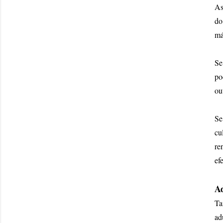
As
do
má
Se
po
ou
Se
cu
re
ef
Ad
Ta
ad