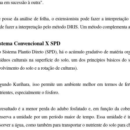
a em sucessão à outra".
 posse da análise de folha, o extensionista pode fazer a interpretação
de fazer a interpretação pelo método DRIS. Um método complementa a
istema Convencional X SPD
 Sistema Plantio Direto (SPD), há o acúmulo gradativo de matéria org
síduos culturais na superfície do solo, um dos princípios básicos do 
volvimento do solo e a rotação de culturas).
gundo Kurihara, isso permite um ambiente melhor em termos de ferti
trientes, especialmente o fósforo.
resultado é a menor perda do adubo fosfatado e, em função da cober
nserva a umidade por um período maior de tempo. Essa umidade é imp
sorver a água, como também para transportar o nutriente do solo para che