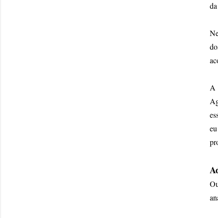
da
Ne
do
ac
A 
Ag
es
eu
pr
Ad
Ou
an