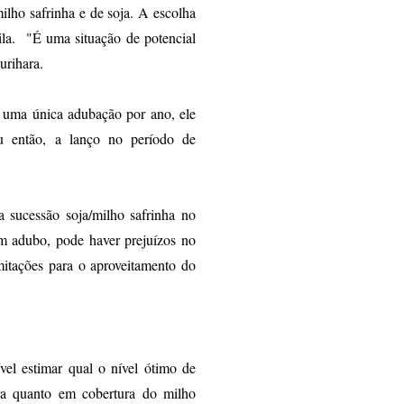
lho safrinha e de soja. A escolha
gila. "É uma situação de potencial
urihara.
r uma única adubação por ano, ele
u então, a lanço no período de
a sucessão soja/milho safrinha no
em adubo, pode haver prejuízos no
mitações para o aproveitamento do
l estimar qual o nível ótimo de
ra quanto em cobertura do milho