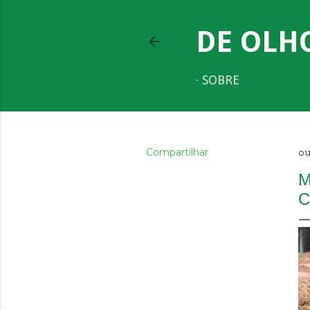
DE OLH
SOBRE
Compartilhar
ou
M
C