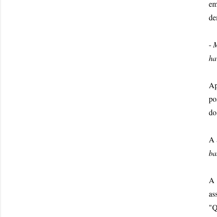
em
de
-
M
ha
Ap
po
do
A 
ba
A 
as
"Q