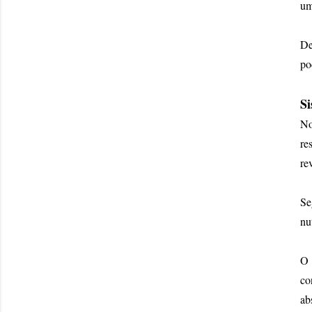
um
De
po
S
No
re
re
Se
nu
O 
co
ab