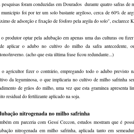
 pesquisas foram conduzidas em Dourados durante quatro safras de mi
 município foi por ter um solo bastante argiloso, cerca de 60% de ar
ximo de adsorção e fixação de fósforo pela argila do solo", esclarece K
 o produtor optar pela adubação em apenas uma das culturas ou fize
de aplicar o adubo no cultivo do milho da safra antecedente, o
tono/inverno. (acho que esta última frase ficou redundante...)
 o agricultor fizer o contrário, empregando todo o adubo previsto n
ltivo da leguminosa, o que implicaria no cultivo de milho safrinha s
ndimento de grãos do milho, uma vez que esta gramínea apresenta li
eito residual do fertilizante aplicado na soja.
ubação nitrogenada no milho safrinha
mbém em parceria com Gessí Ceccon, estudos mostram que é possíve
ubação nitrogenada em milho safrinha, aplicada tanto em semeadu