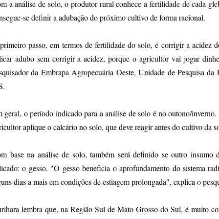
m a análise de solo, o produtor rural conhece a fertilidade de cada gl
nsegue-se definir a adubação do próximo cultivo de forma racional.
primeiro passo, em termos de fertilidade do solo, é corrigir a acidez 
licar adubo sem corrigir a acidez, porque o agricultor vai jogar dinhe
squisador da Embrapa Agropecuária Oeste, Unidade de Pesquisa da 
S.
 geral, o período indicado para a análise de solo é no outono/inverno.
ricultor aplique o calcário no solo, que deve reagir antes do cultivo da s
m base na análise de solo, também será definido se outro insumo d
licado: o gesso. "O gesso beneficia o aprofundamento do sistema radi
guns dias a mais em condições de estiagem prolongada", explica o pesqu
rihara lembra que, na Região Sul de Mato Grosso do Sul, é muito c