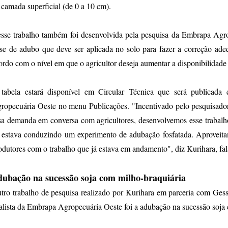
 camada superficial (de 0 a 10 cm).
sse trabalho também foi desenvolvida pela pesquisa da Embrapa Agr
se de adubo que deve ser aplicada no solo para fazer a correção adeq
ordo com o nível em que o agricultor deseja aumentar a disponibilidade
tabela estará disponível em Circular Técnica que será publicad
ropecuária Oeste no menu Publicações. "Incentivado pelo pesquisad
sa demanda em conversa com agricultores, desenvolvemos esse trabal
 estava conduzindo um experimento de adubação fosfatada. Aproveita
odutores com o trabalho que já estava em andamento", diz Kurihara, fal
ubação na sucessão soja com milho-braquiária
tro trabalho de pesquisa realizado por Kurihara em parceria com Ge
alista da Embrapa Agropecuária Oeste foi a adubação na sucessão soja