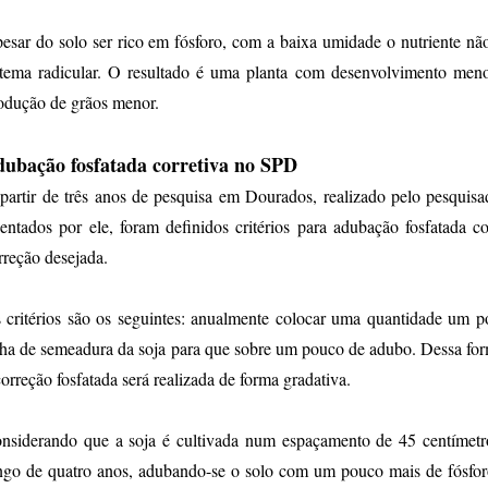
esar do solo ser rico em fósforo, com a baixa umidade o nutriente nã
stema radicular. O resultado é uma planta com desenvolvimento me
odução de grãos menor.
ubação fosfatada corretiva no SPD
partir de três anos de pesquisa em Dourados, realizado pelo pesquis
ientados por ele, foram definidos critérios para adubação fosfatada 
rreção desejada.
 critérios são os seguintes: anualmente colocar uma quantidade um 
nha de semeadura da soja para que sobre um pouco de adubo. Dessa form
correção fosfatada será realizada de forma gradativa.
nsiderando que a soja é cultivada num espaçamento de 45 centímetr
ngo de quatro anos, adubando-se o solo com um pouco mais de fósfor