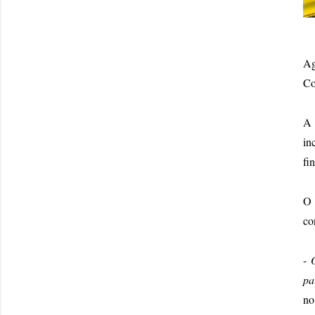
Ag
Co
A 
in
fi
O 
co
-
pa
no