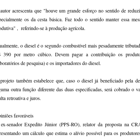
autor acrescenta que "houve um grande esforço no sentido de reduzir 
pecialmente os da cesta básica. Faz todo o sentido manter essa me
odutiva" , referindo-se à produção agrícola.
ualmente, o diesel é o segundo combustível mais pesadamente tributa
 390 por metro cúbico. Devem pagar a contribuição os produtore
aboratórios de pesquisa) e os importadores do diesel.
projeto também estabelece que, caso o diesel já beneficiado pela de
guma outra função diferente das duas especificadas, será cobrado o va
lta retroativa e juros.
iniões favoráveis
ex-senador Expedito Júnior (PPS-RO), relator da proposta na CRA,
resentando um cálculo que estima o alívio possível para os produtore