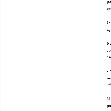
po
ex
O 
ag
Na
co
es
-
pr
ef
Já
pr