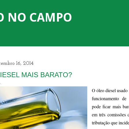
Pular para o conteúdo principal
O NO CAMPO
tembro 16, 2014
IESEL MAIS BARATO?
O óleo diesel usado 
funcionamento de 
pode ficar mais bar
em três comissões d
tributação que incid