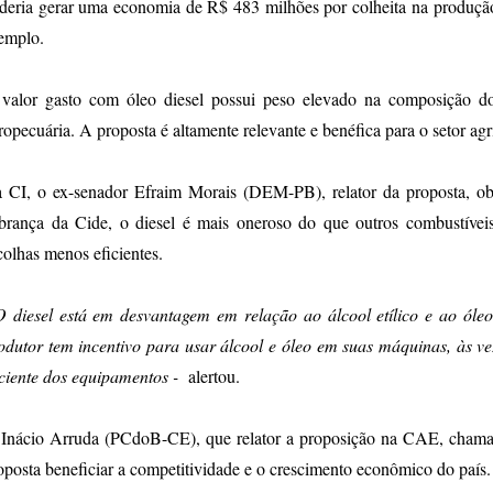
deria gerar uma economia de R$ 483 milhões por colheita na produção
emplo.
valor gasto com óleo diesel possui peso elevado na composição do
ropecuária. A proposta é altamente relevante e benéfica para o setor ag
 CI, o ex-senador Efraim Morais (DEM-PB), relator da proposta, ob
brança da Cide, o diesel é mais oneroso do que outros combustíveis
colhas menos eficientes.
O diesel está em desvantagem em relação ao álcool etílico e ao óleo 
odutor tem incentivo para usar álcool e óleo em suas máquinas, às v
iciente dos equipamentos -
alertou.
 Inácio Arruda (PCdoB-CE), que relator a proposição na CAE, chama 
oposta beneficiar a competitividade e o crescimento econômico do país.