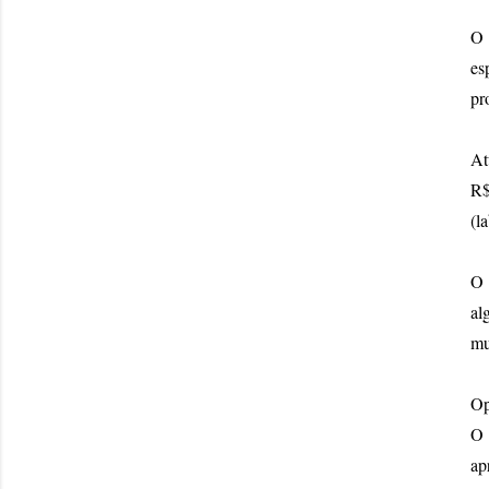
O 
es
pr
At
R$
(l
O 
al
mu
Op
O 
ap