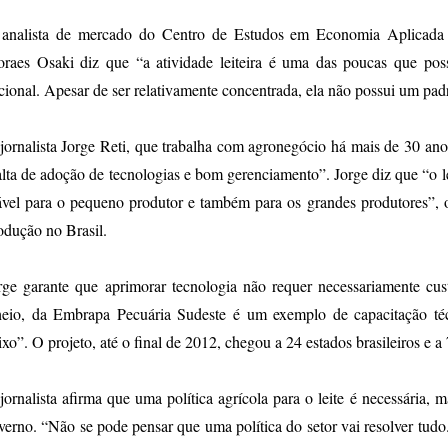
analista de mercado do Centro de Estudos em Economia Aplicad
raes Osaki diz que “a atividade leiteira é uma das poucas que poss
cional. Apesar de ser relativamente concentrada, ela não possui um pad
jornalista Jorge Reti, que trabalha com agronegócio há mais de 30 an
alta de adoção de tecnologias e bom gerenciamento”. Jorge diz que “o l
ável para o pequeno produtor e também para os grandes produtores”, o
odução no Brasil.
rge garante que aprimorar tecnologia não requer necessariamente cu
eio, da Embrapa Pecuária Sudeste é um exemplo de capacitação téc
ixo”. O projeto, até o final de 2012, chegou a 24 estados brasileiros e a
jornalista afirma que uma política agrícola para o leite é necessária, 
verno. “Não se pode pensar que uma política do setor vai resolver tudo