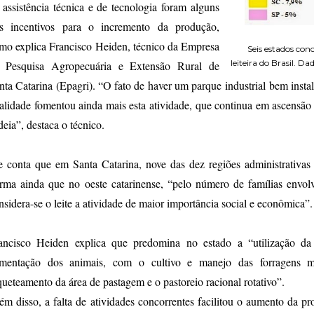
 assistência técnica e de tecnologia foram alguns
s incentivos para o incremento da produção,
mo explica Francisco Heiden, técnico da Empresa
Seis estados co
leiteira do Brasil. 
 Pesquisa Agropecuária e Extensão Rural de
nta Catarina (Epagri). “O fato de haver um parque
industrial bem inst
alidade fomentou ainda mais esta atividade, que continua em ascensão
deia”, destaca o técnico.
e conta que em Santa Catarina, nove das dez regiões administrativas p
irma ainda que no oeste catarinense, “pelo número de famílias envo
nsidera-se o leite a atividade de maior importância social e econômica”.
ancisco Heiden explica que predomina no estado a “utilização d
imentação dos animais, com o cultivo e manejo das forragens m
queteamento da área de pastagem e o pastoreio racional rotativo”.
ém disso, a falta de atividades concorrentes facilitou o aumento da 