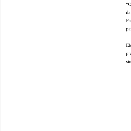
“O
da
Pa
pa
El
pr
si