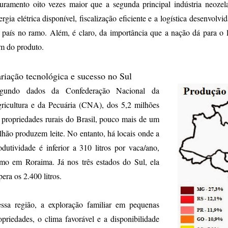
turamento oito vezes maior que a segunda principal indústria neozel
ergia elétrica disponível, fiscalização eficiente e a logística desenvolv
 país no ramo. Além, é claro, da importância que a nação dá para o l
m do produto.
riação tecnológica e sucesso no Sul
gundo dados da Confederação Nacional da
ricultura e da Pecuária (CNA), dos 5,2 milhões
 propriedades rurais do Brasil, pouco mais de um
lhão produzem leite. No entanto, há locais onde a
odutividade é inferior a 310 litros por vaca/ano,
mo em Roraima. Já nos três estados do Sul, ela
pera os 2.400 litros.
ssa região, a exploração familiar em pequenas
opriedades, o clima favorável e a disponibilidade