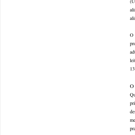
(U
al
al
O 
pr
ad
le
13
O 
Qu
pr
de
me
pr