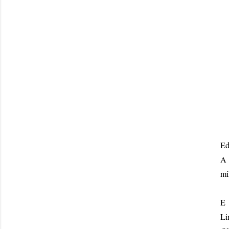
Ed
A 
mi
E 
Li