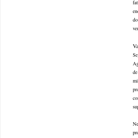
fa
en
do
ve
Va
Se
Ag
de
mi
pr
co
su
Ne
pr