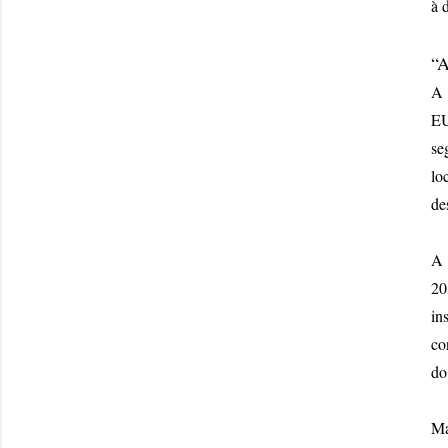
à 
“A
A 
EU
se
lo
de
A 
20
in
co
do
Ma