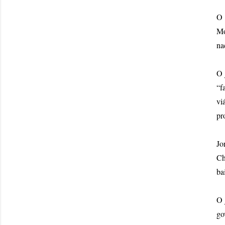
O 
Mo
na
O 
“f
vi
pr
Jo
Ch
ba
O 
go