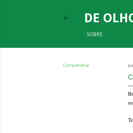
DE OLH
SOBRE
Compartilhar
ju
C
Br
ru
Te