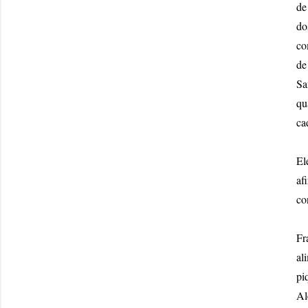
de
do
co
de
Sa
qu
ca
El
af
co
Fr
al
pi
Al