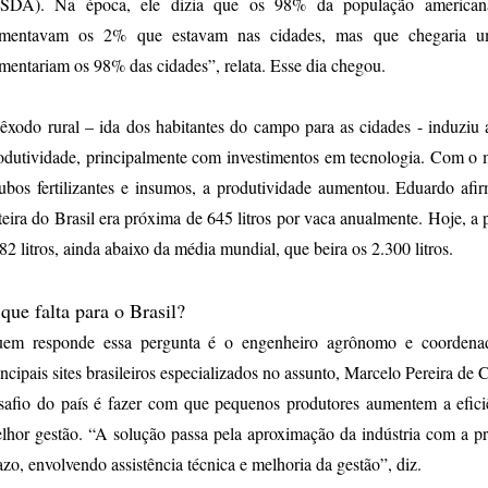
SDA). Na época, ele dizia que os 98% da população american
imentavam os 2% que estavam nas cidades, mas que chegaria 
imentariam os 98% das cidades”, relata. Esse dia chegou.
êxodo rural – ida dos habitantes do campo para as cidades - induzi
odutividade, principalmente com investimentos em tecnologia. Com o 
ubos fertilizantes e insumos, a produtividade aumentou. Eduardo af
iteira do Brasil era próxima de 645 litros por vaca anualmente. Hoje, a
82 litros, ainda abaixo da média mundial, que beira os 2.300 litros.
que falta para o Brasil?
em responde essa pergunta é o engenheiro agrônomo e coordenad
incipais sites brasileiros especializados no assunto, Marcelo Pereira de 
safio do país é fazer com que pequenos produtores aumentem a efici
lhor gestão. “A solução passa pela aproximação da indústria com a 
azo, envolvendo assistência técnica e melhoria da gestão”, diz.