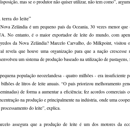
disposição, mas se o produtor não quiser utilizar, não tem como”, argum
 terra do leite”
Nova Zelândia é um pequeno país da Oceania, 30 vezes menor que o
A. No entanto, é o maior exportador de leite do mundo, com apena
gredos da Nova
Zelândia? Marcelo Carvalho, do Milkpoint, visitou o 
cal revela que houve uma organização para que a nação crescesse 
senvolveu um sistema de produção baseado na utilização de pastagens, 
pequena população neozelandesa - quatro milhões - era insuficiente 
 bilhões de litros de leite anuais. “O país priorizou melhoramento gen
seminadas) de forma a aumentar a eficiência; fez acordos comerciais c
ncentração na produção e principalmente na indústria, onde uma coope
 processamento do leite”, explica.
rcelo assegura que a produção de leite é um dos motores da eco