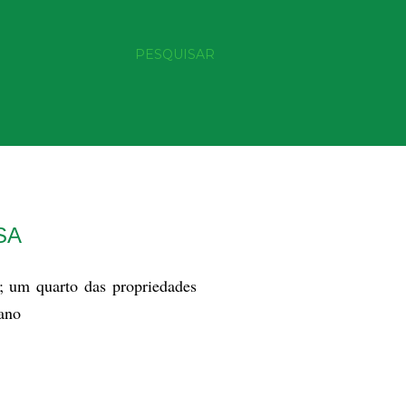
PESQUISAR
SA
; um quarto das propriedades
 ano