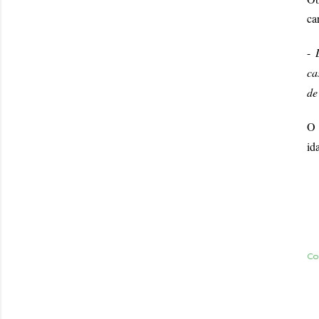
ca
-
ca
de
O 
id
Co