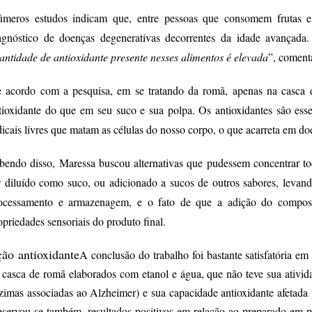
úmeros estudos indicam que, entre pessoas que consomem frutas e 
agnóstico de doenças degenerativas decorrentes da idade avançada.
antidade de antioxidante presente nesses alimentos é elevada
”, coment
 acordo com a pesquisa, em se tratando da romã, apenas na casca da
tioxidante do que em seu suco e sua polpa. Os antioxidantes são esse
dicais livres que matam as células do nosso corpo, o que acarreta em do
bendo disso, Maressa buscou alternativas que pudessem concentrar to
r diluído como suco, ou adicionado a sucos de outros sabores, levan
ocessamento e armazenagem, e o fato de que a adição do composto
opriedades sensoriais do produto final.
ão antioxidante
A conclusão do trabalho foi bastante satisfatória e
 casca de romã elaborados com etanol e água, que não teve sua atividad
zimas associadas ao Alzheimer) e sua capacidade antioxidante afetada
servou-se também, resultados positivos em relação ao preparado em pó