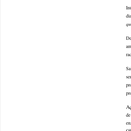
In
di
qu
De
an
ra
Sa
se
pr
pr
Aç
de
en
Ob