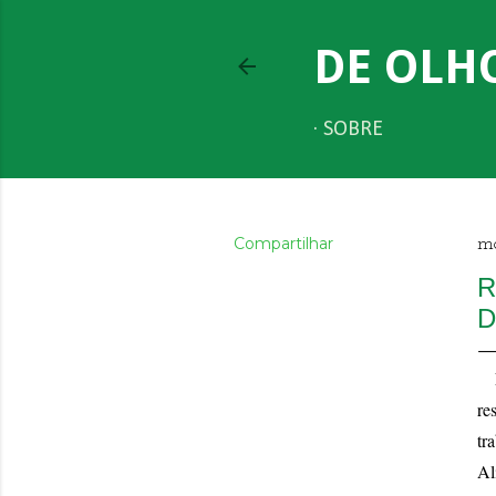
DE OLH
SOBRE
Compartilhar
ma
R
D
re
tr
Al