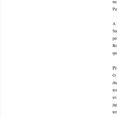
na
Pa
A 
Su
pe
Ro
qu
Pr
O 
di
te
uv
ja
te