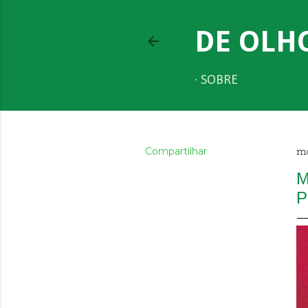
DE OLH
SOBRE
Compartilhar
ma
M
P