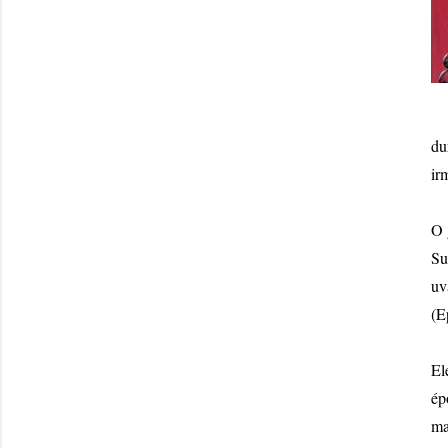
du
ir
O 
Su
uv
(E
El
ép
ma