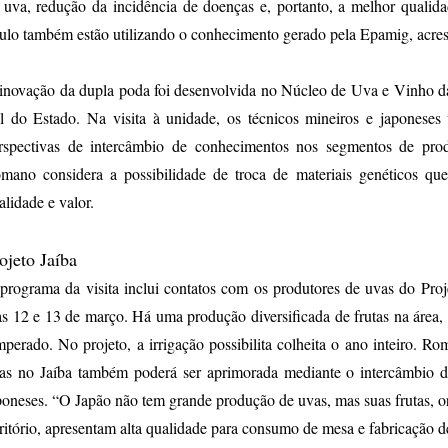
 uva, redução da incidência de doenças e, portanto, a melhor qualid
ulo também estão utilizando o conhecimento gerado pela Epamig, ac
inovação da dupla poda foi desenvolvida no Núcleo de Uva e Vinho d
l do Estado. Na visita à unidade, os técnicos mineiros e japoneses
rspectivas de intercâmbio de conhecimentos nos segmentos de pr
mano considera a possibilidade de troca de materiais genéticos que
alidade e valor.
ojeto Jaíba
programa da visita inclui contatos com os produtores de uvas do Proj
as 12 e 13 de março. Há uma produção diversificada de frutas na área, 
mperado. No projeto, a irrigação possibilita colheita o ano inteiro. 
as no Jaíba também poderá ser aprimorada mediante o intercâmbio 
poneses. “O Japão não tem grande produção de uvas, mas suas frutas, or
rritório, apresentam alta qualidade para consumo de mesa e fabricação de