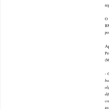
re
O 
BM
po
Ap
Pe
(M
-
O
ba
al
di
co
av