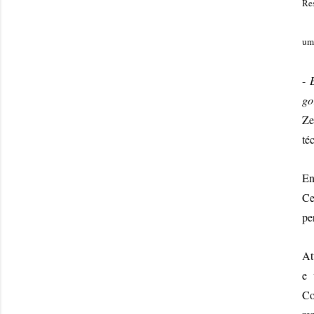
Res
um
-
E
go
Ze
té
En
Ce
pe
At
e 
Co