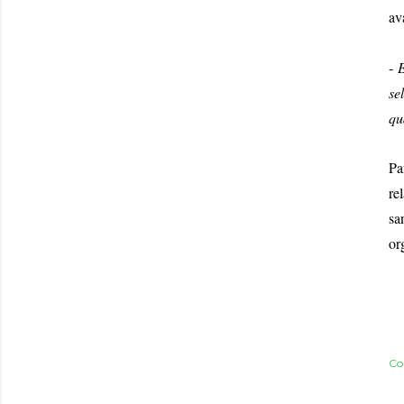
av
-
E
se
qu
Pa
re
sa
or
Co