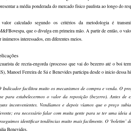
presentar a média ponderada do mercado físico paulista ao longo do res
valor calculado segundo os critérios da metodologia é transm
&FBovespa, que o divulga em primeira mão. A partir de então, o valor 
r inúmeros interessados, em diferentes meios.
licações
cuarista de recria-engorda (processo que vai do bezerro até o boi te
S), Manoel Ferreira de Sá e Benevides participa desde o início dessa hi
 Indicador facilitou muito os mecanismos de compra e venda. O pr
se para estabelecermos o valor da reposição (bezerro). Antes de ex
guns inconvenientes. Vendíamos e depois víamos que o preço sub
ferente; era necessário falar com muita gente para se ter uma ideia
nseguimos identificar tendências muito mais facilmente. O ‘boletim
alia Benevides.