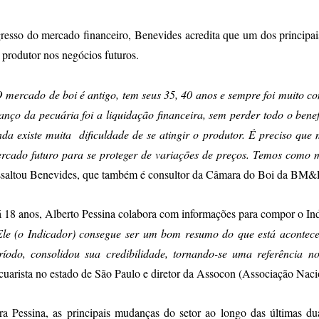
resso do mercado financeiro, Benevides acredita que um dos principais
 produtor nos negócios futuros.
 mercado de boi é antigo, tem seus 35, 40 anos e sempre foi muito 
anço da pecuária foi a liquidação financeira, sem perder todo o bene
nda existe muita dificuldade de se atingir o produtor. É preciso que
rcado futuro para se proteger de variações de preços. Temos como 
ssaltou Benevides, que também é consultor da Câmara do Boi da BM
 18 anos, Alberto Pessina colabora com informações para compor o In
Ele (o Indicador) consegue ser um bom resumo do que está acontec
ríodo, consolidou sua credibilidade, tornando-se uma referência 
cuarista no estado de São Paulo e diretor da Assocon (Associação Naci
ra Pessina, as principais mudanças do setor ao longo das últimas du