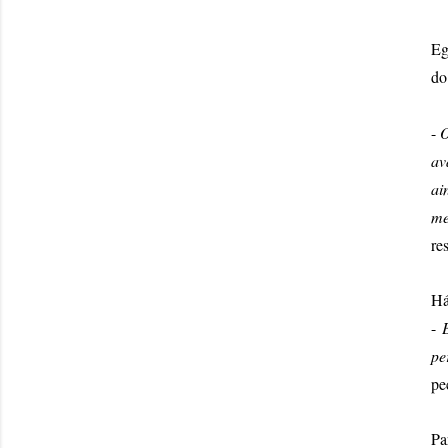
Eg
do
-
O
av
ai
me
re
Há
-
pe
pe
Pa