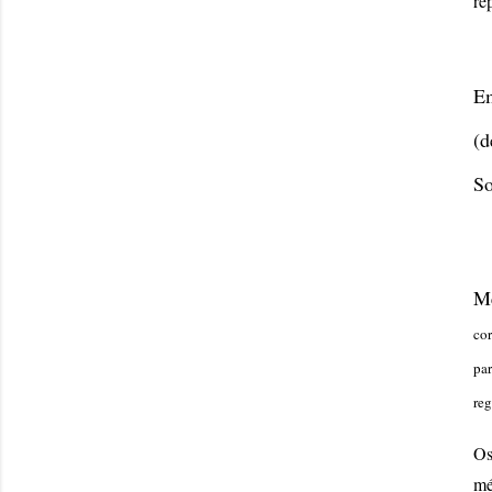
re
E
(d
So
Me
co
par
reg
Os
mé