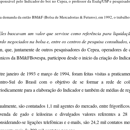
ponsável pelo Indicador do boi no Cepea, o professor da Esalq/USP e pesquisador
a demanda da então BM&F (Bolsa de Mercadorias & Futuros), em 1992, o trabalho 
les buscavam um valor que servisse como referência para liquidação
rdo negociados na bolsa e, entre os centros de pesquisa consultados, 
n, que, juntamente de outros pesquisadores do Cepea, operadores de d
cnicos da BM&FBovespa, participou desde o início da criação do Indica
tre janeiro de 1993 e março de 1994, foram feitas visitas a praticame
ntro-Sul do Brasil com o objetivo de se formar a rede de cola
riodicamente para a elaboração do Indicador e também de médias de reg
ualmente, são contatados 1,1 mil agentes do mercado, entre frigoríficos,
venda de gado e leiloeiras e divulgados valores referentes a 28
nsiderando-se ligações telefônicas e e-mails, são 24,2 mil contatos m