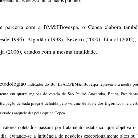
presenta mais de 290 mil contatos por ano.
m parceria com a BM&FBovespa, o Cepea elabora também
esde 1996), Algodão (1998), Bezerro (2000), Etanol (2002),
ja (2006), criados com a mesma finalidade.
todologia
O Indicador do Boi ESALQ/BM&FBovespa representa a média pond
rrente em quatro regiões do estado de São Paulo: Araçatuba, Bauru, President
ticipação de cada praça é definida pelo volume de abate dos frigoríficos nela es
istrados naquele dia pela equipe Cepea.
 valores coletados passam por tratamento estatístico
que objetiva o 
dia, evitando-se a influência de negócios excepcionalmente altos ou 