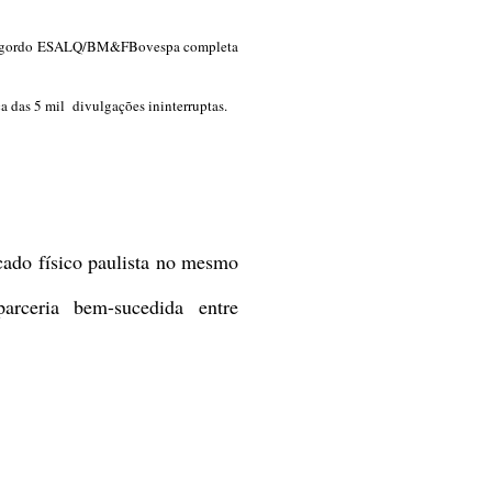
 gordo
ESALQ/BM&FBovespa completa
a das 5
mil
divulgações ininterruptas
.
cado físico paulista no mesmo
rceria bem-sucedida entre