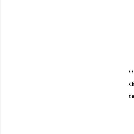
O 
d
un