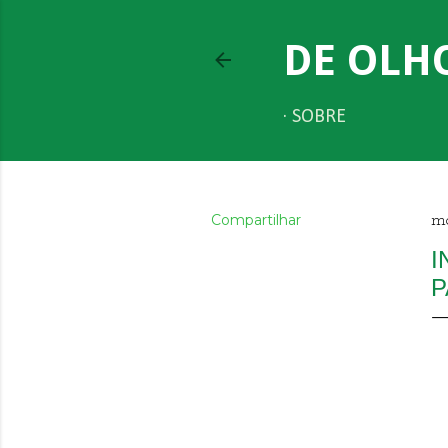
DE OLH
SOBRE
Compartilhar
ma
I
P