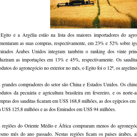
Egito e a Argélia estão na lista dos maiores importadores do agron
mentaram as suas compras, respectivamente, em 23% e 52% sobre igu
irados Árabes Unidos integram também o ranking dos vinte princ
duziram as importações em 13% e 45%, respectivamente. Os saudita
odutos do agronegócio no exterior no mês, o Egito foi o 12º, os argelin
 grandes compradores do setor são China e Estados Unidos. Os chin
odutos da pecuária e agricultura brasileira em fevereiro, e os nort
mpras dos sauditas ficaram em US$ 168,8 milhões, as dos egípcios em 
 US$ 125,8 milhões e as dos Emirados em US$ 94 milhões.
 regiões do Oriente Médio e África compraram menos do agronegóci
smo mês do ano passado. Nestas regiões ficam os países árabes, a