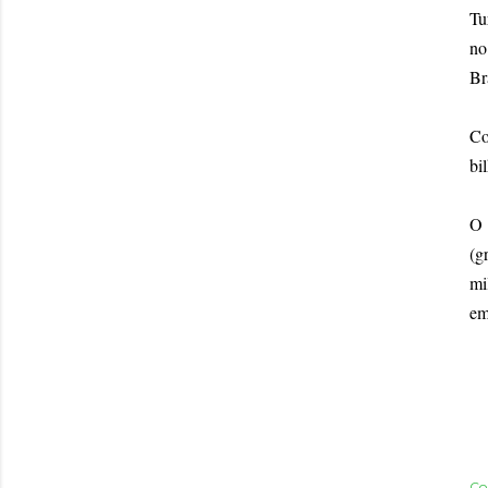
Tu
no
Br
Co
bi
O 
(g
mi
em
Co