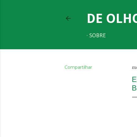
DE OLH
SOBRE
Compartilhar
ma
E
B