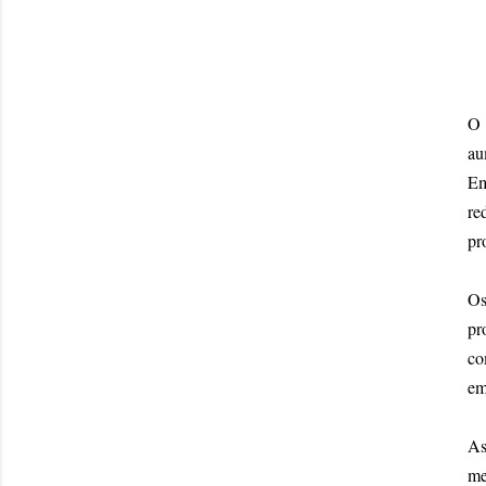
O 
au
Em
re
pr
Os
pr
co
em
As
me