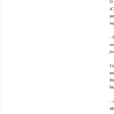
O 
(C
ja
su
-
um
fe
Um
te
He
bl
-
Me