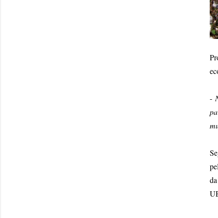
Pr
ec
-
pa
mu
Se
pe
da
U