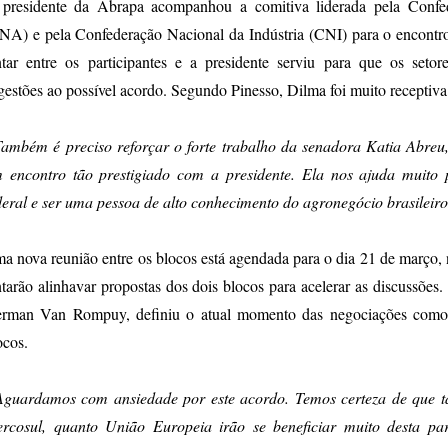
presidente da Abrapa acompanhou a comitiva liderada pela Confed
NA) e pela Confederação Nacional da Indústria (CNI) para o encont
ntar entre os participantes e a presidente serviu para que os seto
gestões ao possível acordo. Segundo Pinesso, Dilma foi muito receptiv
Também é preciso reforçar o forte trabalho da senadora Katia Abr
 encontro tão prestigiado com a presidente. Ela nos ajuda muito 
deral e ser uma pessoa de alto conhecimento do agronegócio brasileiro
a nova reunião entre os blocos está agendada para o dia 21 de março, 
ntarão alinhavar propostas dos dois blocos para acelerar as discussõe
rman Van Rompuy, definiu o atual momento das negociações como u
ocos.
Aguardamos com ansiedade por este acordo. Temos certeza de que ta
rcosul, quanto União Europeia irão se beneficiar muito desta par