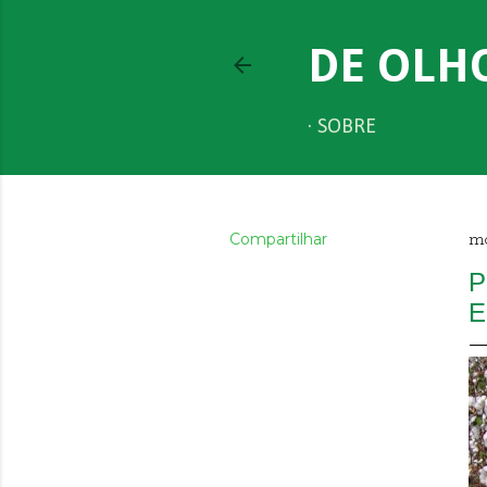
DE OLH
SOBRE
Compartilhar
ma
P
E